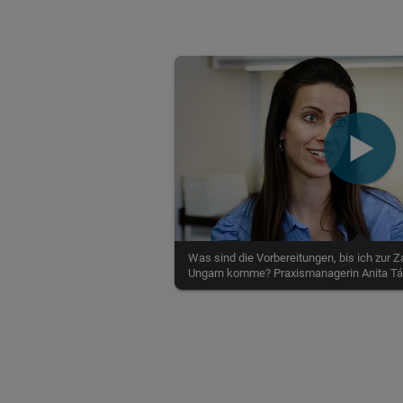
Was sind die Vorbereitungen, bis ich zur
Ungarn komme? Praxismanagerin Anita Tár