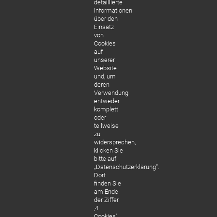
detaillierte
Informationen
über den
Einsatz
von
Cookies
auf
unserer
Website
und, um
deren
Verwendung
entweder
komplett
oder
teilweise
Video: Sonnenk
zu
TV Interview
widersprechen,
klicken Sie
bitte auf
Sonnenklar TV l
„Datenschutzerklärung“.
vor Ort in
Dort
finden Sie
Budapest- Ein
am Ende
Interview mit Fr
der Ziffer
‚4.
Dr. Sedlmeier.
Cookies‘