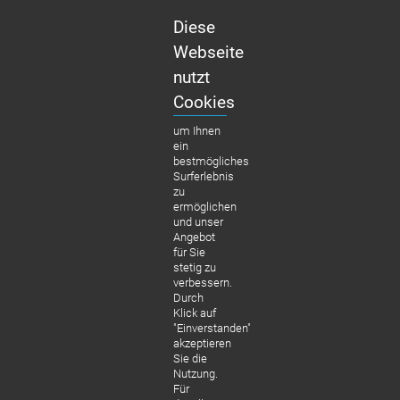
Diese
Kontakt
Webseite
nutzt
* Tarif: normale Telefongeb. für einen Anruf nac
Cookies
um Ihnen
ein
bestmögliches
Surferlebnis
zu
ermöglichen
und unser
Angebot
für Sie
stetig zu
verbessern.
Durch
Klick auf
"Einverstanden"
akzeptieren
Sie die
Nutzung.
Für