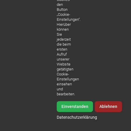
den
VIDEO ANSEHE
Button
„Cookie-
Einstellungen“.
Hierüber
können
Sie
jederzeit
die beim
ersten
Aufruf
unserer
Website
getätigten
Cookie-
Einstellungen
einsehen
und
bearbeiten.
Einverstanden
Ablehnen
Datenschutzerklärung