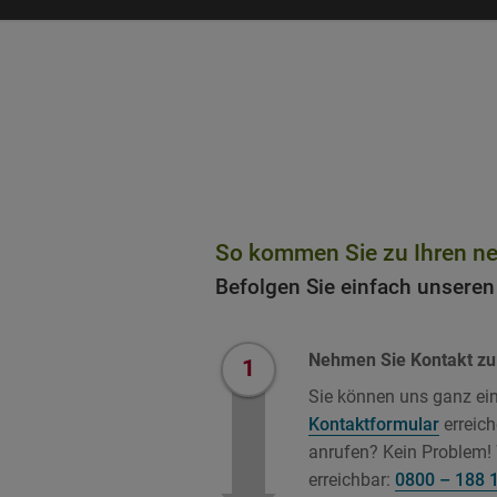
Startseite
»
Zahnbehandlung
»
Ablauf der Beh
So kommen Sie zu Ihren n
Befolgen Sie einfach unseren
Nehmen Sie Kontakt zu
1
Sie können uns ganz ei
Kontaktformular
erreich
anrufen? Kein Problem!
erreichbar:
0800 – 188 