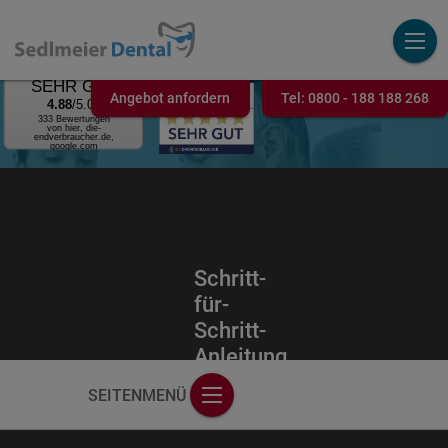
AUSGEZEICHNET
.ORG
Kundenbewertung
SEHR GUT
Angebot anfordern
Tel:
0800 - 188 188 268
4.88
/5.00
333 Bewertungen
von hier, die-
endverbraucher.de,
google.com
Schritt-
für-
Schritt-
Anleitung
SEITENMENÜ