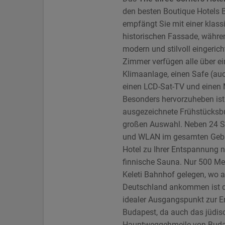
den besten Boutique Hotels
empfängt Sie mit einer klass
historischen Fassade, währe
modern und stilvoll eingericht
Zimmer verfügen alle über ei
Klimaanlage, einen Safe (auc
einen LCD-Sat-TV und einen 
Besonders hervorzuheben ist
ausgezeichnete Frühstücksbu
großen Auswahl. Neben 24 S
und WLAN im gesamten Gebä
Hotel zu Ihrer Entspannung n
finnische Sauna. Nur 500 Me
Keleti Bahnhof gelegen, wo a
Deutschland ankommen ist di
idealer Ausgangspunkt zur 
Budapest, da auch das jüdisch
Hauptweggehmeile von Budap