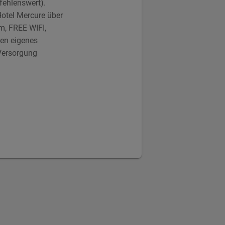
fehlenswert).
Hotel Mercure über
m, FREE WIFI,
nen eigenes
Versorgung