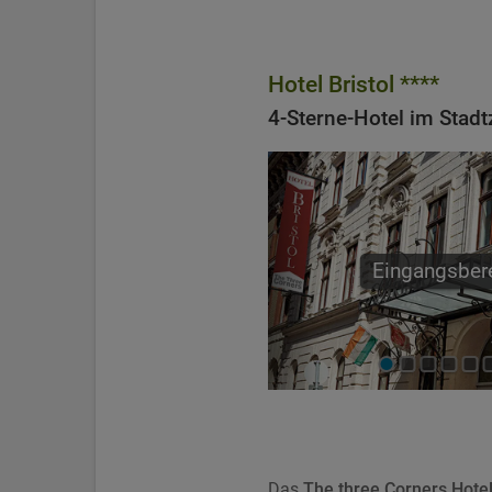
Hotel Bristol ****
4-Sterne-Hotel im Stad
Eingangsber
Das
The three Corners Hotel