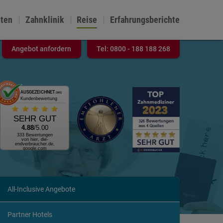
nten
Zahnklinik
Reise
Erfahrungsberichte
Angebot anfordern
Tel:
0800 - 188 188 268
AUSGEZEICHNET
.ORG
Kundenbewertung
SEHR GUT
4.88
/5.00
333 Bewertungen
von hier, die-
endverbraucher.de,
google.com
All-Inclusive Angebote
Partner Hotels