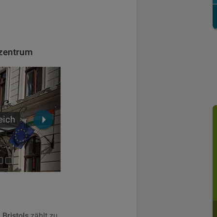
tzentrum
eich
Lobby
 Bristols
zählt zu