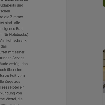
 Budapests und
ischen
nd die Zimmer
et sind. Alle
n eigenes Bad,
h für Notebooks),
Minikühlschrank.
 das
ffet mit seiner
tunden-Service
ude verfügt das
och über eine
ter zu Fuß vom
lle Züge aus
eses Hotel ein
Erkundung von
e Viertel, die
est, in nur