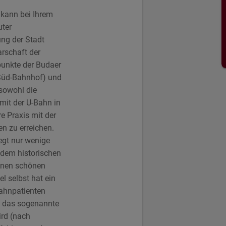
kann bei Ihrem
uter
ng der Stadt
arschaft der
punkte der Budaer
(Süd-Bahnhof) und
 sowohl die
 mit der U-Bahn in
e Praxis mit der
n zu erreichen.
iegt nur wenige
 dem historischen
einen schönen
l selbst hat ein
Zahnpatienten
t, das sogenannte
rd (nach