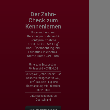
Der Zahn-
Check zum
Frühstück
Kennenlernen
Untersuchung mit
Beratung in Budapest &
Röntgenaufnahme
²
KOSTENLOS. Mit Flug
und 1 Übernachtung inkl.
Frühstück in einem 4-
¹
Sterne Hotel: 249,-Euro
Unters. in Budapest mit
Röntgenbild KOSTENLOS
Reisepaket „Zahn-Check“: Das
Kennenlernangebot für 249,-
²
¹
Euro
inklusive Flug
und
Übernachtung mit Frühstück
im 4* Hotel
Untersuchungszentren
Deutschland