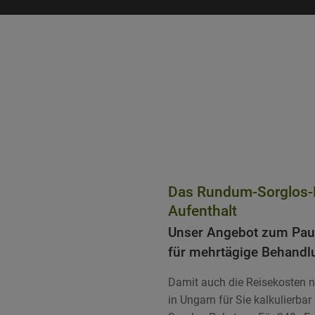
Startseite
»
Reise
»
All inclusive angeb
Das Rundum-Sorglos-P
Aufenthalt
Unser Angebot zum Paus
für mehrtägige Behandl
Damit auch die Reisekosten 
in Ungarn für Sie kalkulierba