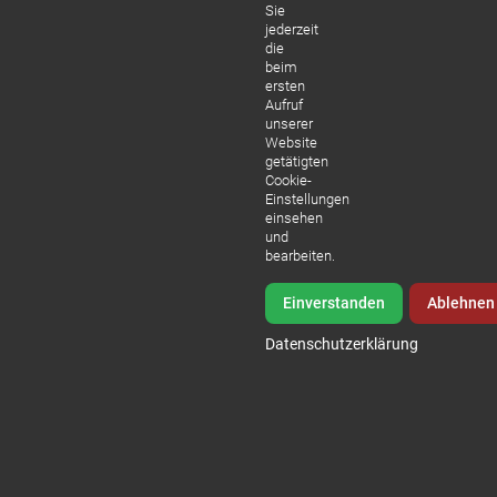
Sie
jederzeit
die
beim
ersten
Aufruf
unserer
Website
getätigten
Cookie-
Einstellungen
einsehen
und
bearbeiten.
Einverstanden
Ablehnen
Datenschutzerklärung
WDR-Reportage mit Doc Esser