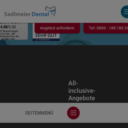
AUSGEZEICHNET
.ORG
Kundenbewertung
EHR GUT
4.88
/5.00
Angebot anfordern
Tel:
0800 - 188 188 2
33 Bewertungen
von hier, die-
dverbraucher.de,
google.com
All-
inclusive-
Angebote
SEITENMENÜ