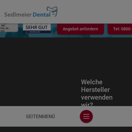
ewertung
 GUT
5.00
tungen
 die-
Angebot anfordern
Tel:
0800 
cher.de,
.com
Welche
Hersteller
verwenden
wir?
SEITENMENÜ