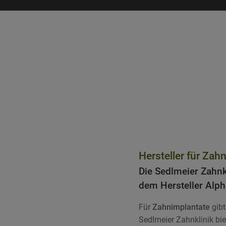
Startseite
»
Zahnbehandlung
»
Hersteller für Zah
Die Sedlmeier Zahnk
dem Hersteller Alp
Für
Zahnimplantate
gibt
Sedlmeier Zahnklinik b