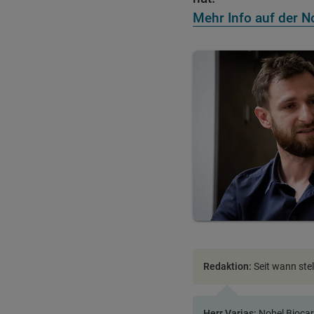
Mehr Info auf der 
Redaktion:
Seit wann ste
Herr Varjas:
Nobel Biocar