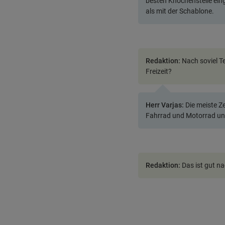
besten Knochenstelle eing
als mit der Schablone.
Redaktion:
Nach soviel Te
Freizeit?
Herr Varjas:
Die meiste Ze
Fahrrad und Motorrad und
Redaktion:
Das ist gut n