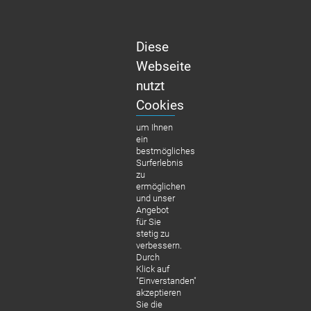
Diese
ALL-
Webseite
ON-
nutzt
4
Cookies
Wie
um Ihnen
derh
ein
bestmögliches
erste
Surferlebnis
llun
zu
ermöglichen
g
und unser
eine
Angebot
s
für Sie
stetig zu
kom
verbessern.
plett
Durch
Klick auf
en
"Einverstanden"
Gebi
akzeptieren
Sie die
sses