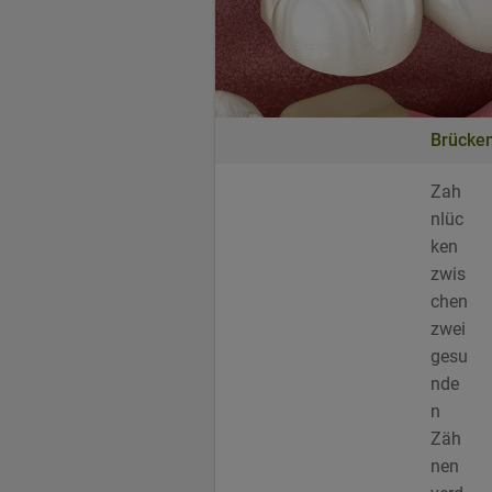
Brücke
Zah
nlüc
ken
zwis
chen
zwei
gesu
nde
n
Zäh
nen