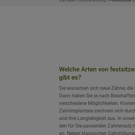
Startseite
»
Zahnbehandlung
»
Festsitzender Z
Welche Arten von festsit
gibt es?
Sie wünschen sich neue Zähne, die 
Dann haben Sie je nach Beschaffenh
verschiedene Möglichkeiten: Kronen
Zahnimplantate zeichnen sich durc
und ihre Langlebigkeit aus. In unse
den für Sie passenden Zahnersatz 
an. Neben klassischen Zahnfüllunge