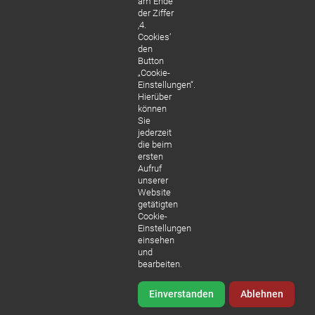
am Ende
der Ziffer
‚4.
Cookies‘
den
Button
„Cookie-
Einstellungen“.
Hierüber
können
Sie
jederzeit
die beim
ersten
Aufruf
unserer
Website
getätigten
Cookie-
Einstellungen
einsehen
und
bearbeiten.
Einverstanden
Ablehnen