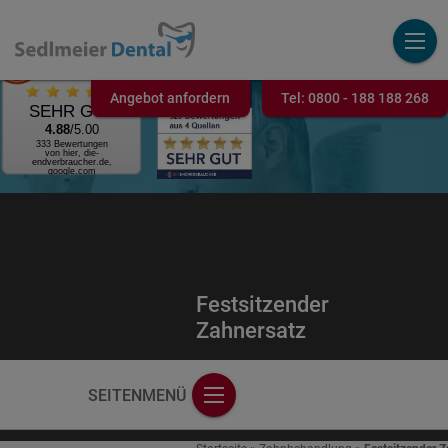
AUSGEZEICHNET
.ORG
Kundenbewertung
Angebot anfordern
Tel:
0800 - 188 188 268
SEHR GUT
4.88
/5.00
333 Bewertungen
von hier, die-
endverbraucher.de,
google.com
Festsitzender
Zahnersatz
SEITENMENÜ