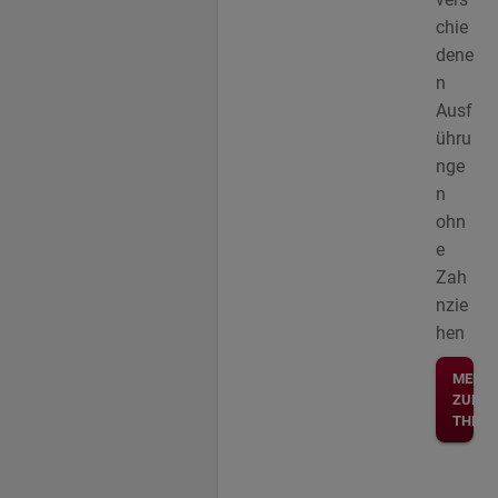
chie
dene
n
Ausf
ühru
nge
n
ohn
e
Zah
nzie
hen
MEHR
ZUM
THEM