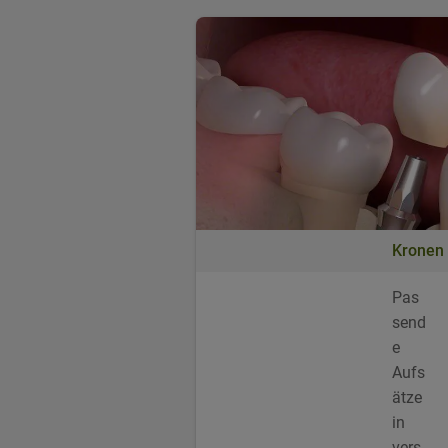
Kronen
Pas
send
e
Aufs
ätze
in
vers