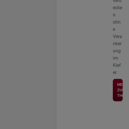
verd
ecke
n
ohn
e
Vera
nker
ung
im
Kief
er
MEHR
ZUM
THEM