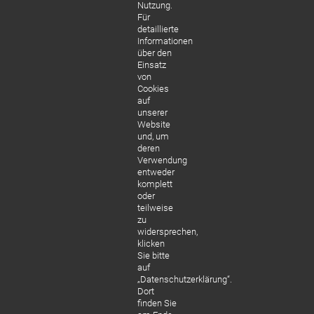
Nutzung.
für
Für
detaillierte
zah
Informationen
nlos
über den
Einsatz
e
von
Pati
Cookies
auf
ente
unserer
n
Website
und, um
deren
MEHR
Verwendung
ZUM
entweder
THEM
komplett
oder
teilweise
zu
widersprechen,
klicken
Sie bitte
auf
„Datenschutzerklärung“.
Dort
finden Sie