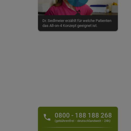
Dr. Sedlmeier erzählt für welche Patienten
das All-on-4 Konzept geeignet ist.
0800 - 188 188 268
(gebührenfrei - deutschlandweit - 24h)