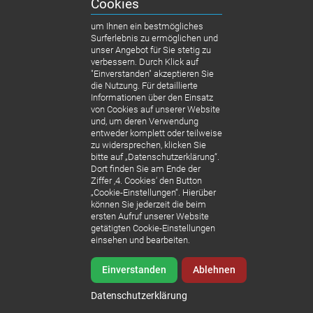
Cookies
um Ihnen ein bestmögliches
Surferlebnis zu ermöglichen und
unser Angebot für Sie stetig zu
verbessern. Durch Klick auf
"Einverstanden" akzeptieren Sie
die Nutzung. Für detaillierte
Informationen über den Einsatz
von Cookies auf unserer Website
und, um deren Verwendung
Video:
entweder komplett oder teilweise
Sonnenklar
zu widersprechen, klicken Sie
bitte auf „Datenschutzerklärung“.
TV
Dort finden Sie am Ende der
Interview
Ziffer ‚4. Cookies‘ den Button
„Cookie-Einstellungen“. Hierüber
können Sie jederzeit die beim
Sonnenklar
ersten Aufruf unserer Website
TV live vor
getätigten Cookie-Einstellungen
einsehen und bearbeiten.
Ort in
Budapest-
Einverstanden
Ablehnen
Ein
WDR-Reportage mit Doc Esser
Interview
Datenschutzerklärung