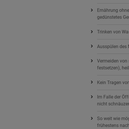
Ernährung ohne 
gedünstetes Ge
Trinken von Was
Ausspülen des 
Vermeiden von s
festsetzen), h
Kein Tragen vo
Im Falle der Öf
nicht schnäuzen
So weit wie mög
frühestens nac