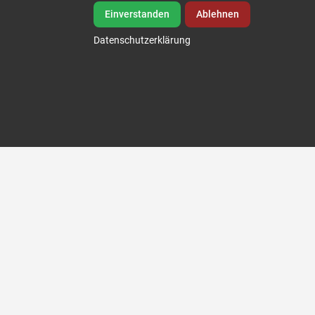
Einverstanden
Ablehnen
WDR-Reportage mit Doc Esser
Datenschutzerklärung
Sedlmeier Dental im Test – Kostengünstigere
Behandlungen in Ungarn ebenbürtig mit
deutscher Zahnmedizin!
von Min. 13:09 bis Min. 22:30
Ansehen in WDR Mediathek
Der Zahn-
Check zum
Kennenlernen
Untersuchung mit
Beratung in Budapest &
Röntgenaufnahme
²
KOSTENLOS. Mit Flug
und 1 Übernachtung inkl.
Frühstück in einem 4-
¹
Sterne Hotel: 249,-Euro