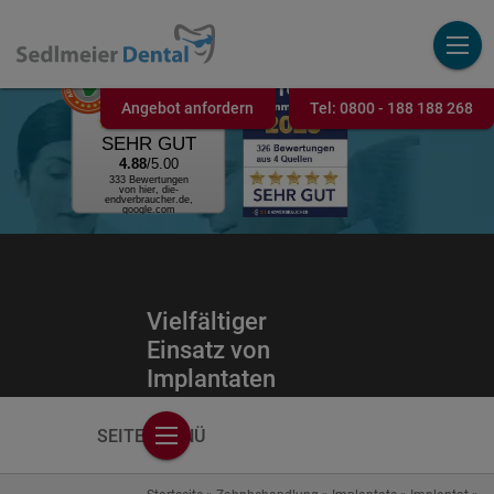
AUSGEZEICHNET
.ORG
Kundenbewertung
Angebot anfordern
Tel:
0800 - 188 188 268
SEHR GUT
4.88
/5.00
333 Bewertungen
von hier, die-
endverbraucher.de,
google.com
Vielfältiger
Einsatz von
Implantaten
SEITENMENÜ