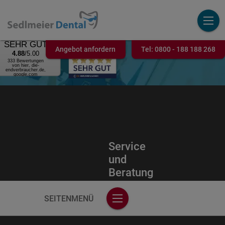
AUSGEZEICHNET
.ORG
Kundenbewertung
SEHR GUT
Angebot anfordern
Tel:
0800 - 188 188 268
4.88
/5.00
333 Bewertungen
von hier, die-
endverbraucher.de,
google.com
Service
und
Beratung
SEITENMENÜ