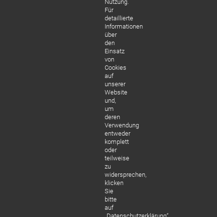
Nutzung.
Sedlmeier Dental
Für
detaillierte
Informationen
über
den
Einsatz
von
Cookies
auf
unserer
Website
und,
um
deren
Verwendung
entweder
komplett
oder
teilweise
zu
widersprechen,
klicken
Sie
bitte
auf
„Datenschutzerklärung“.