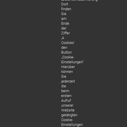
Dort
finden
0800 - 188 188 2
Sie
(gebührenfrei - deutschlandweit - 
am
Ende
der
*
+49 89 210 831 6036
Ziffer
(Für Anrufer aus dem Ausland:)
‚4.
Cookies‘
den
Rückrufservice
Button
„Cookie-
Einstellungen“.
Hierüber
Kontakt
können
Sie
jederzeit
* Tarif: normale Telefongeb. für einen Anru
die
beim
ersten
Aufruf
unserer
Website
getätigten
Cookie-
Einstellungen