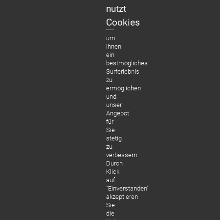
nutzt
Cookies
um
Ihnen
ein
bestmögliches
Surferlebnis
zu
ermöglichen
und
unser
Angebot
für
Sie
stetig
zu
verbessern.
Durch
Klick
auf
"Einverstanden"
akzeptieren
Sie
die
Zsuzsanna Szilágyi erzählt aus ihrem A