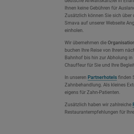
deutsche Anwaltskanzlei in Erla
Ihnen keine Gebühren für Ausla
Zusätzlich können Sie sich über
Smava auf unserer Webseite Ang
einholen.
Wir übernehmen die
Organisatio
buchen Ihre Reise von Ihrem näc
Bahnhof bis hin zur Abholung in
Chauffeur für Sie und Ihre Begle
In unseren
Partnerhotels
finden 
Zahnbehandlung. Als kleines Extr
eigens für Zahn-Patienten.
Zusätzlich haben wir zahlreiche
Restaurantempfehlungen für Ihre