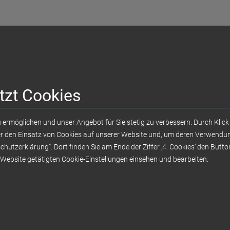
tzt Cookies
 ermöglichen und unser Angebot für Sie stetig zu verbessern. Durch Klick 
WDR-Reportage mit Doc Esser
ber den Einsatz von Cookies auf unserer Website und, um deren Verwendun
schutzerklärung“. Dort finden Sie am Ende der Ziffer ‚4. Cookies‘ den Butt
er Website getätigten Cookie-Einstellungen einsehen und bearbeiten.
Sedlmeier Dental im Test – Kosteng
Behandlungen in Ungarn ebenbürtig
deutscher Zahnmedizin!
von Min. 13:09 bis Min. 22:30
Ansehen in WDR Mediathek