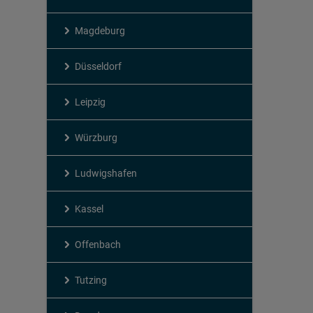
Magdeburg
Düsseldorf
Leipzig
Würzburg
Ludwigshafen
Kassel
Offenbach
Tutzing