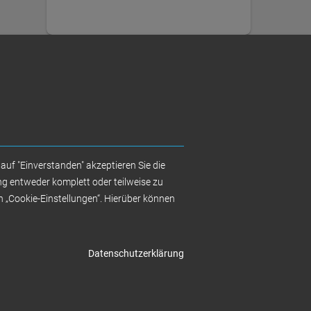
auf "Einverstanden" akzeptieren Sie die
g entweder komplett oder teilweise zu
on „Cookie-Einstellungen“. Hierüber können
ünstigere
 mit
Datenschutzerklärung