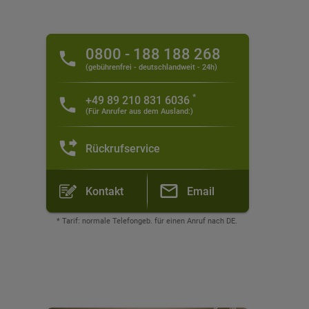
0800 - 188 188 268
(gebührenfrei - deutschlandweit - 24h)
*
+49 89 210 831 6036
(Für Anrufer aus dem Ausland:)
Rückrufservice
Kontakt
Email
* Tarif: normale Telefongeb. für einen Anruf nach DE.