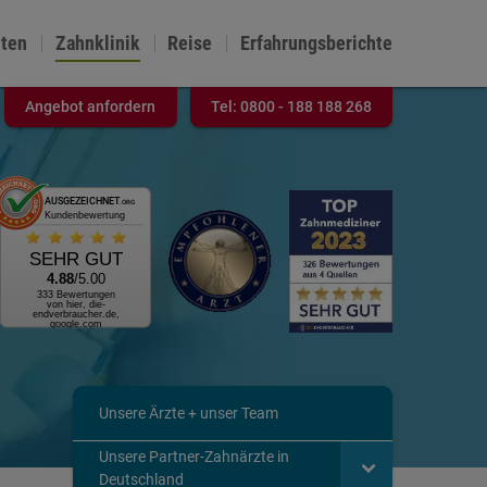
nten
Zahnklinik
Reise
Erfahrungsberichte
Angebot anfordern
Tel:
0800 - 188 188 268
AUSGEZEICHNET
.ORG
Kundenbewertung
SEHR GUT
4.88
/5.00
333 Bewertungen
von hier, die-
endverbraucher.de,
google.com
Unsere Ärzte + unser Team
Unsere Partner-Zahnärzte in
Deutschland