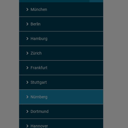
München
Berlin
Hamburg
Zürich
Frankfurt
Stuttgart
Nürnberg
Dortmund
Hannover