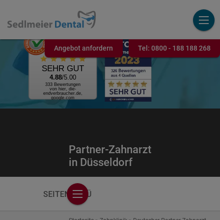
AUSGEZEICHNET
.ORG
Angebot anfordern
Tel:
0800 - 188 188 268
Kundenbewertung
SEHR GUT
4.88
/5.00
333 Bewertungen
von hier, die-
endverbraucher.de,
google.com
Partner-Zahnarzt
in Düsseldorf
SEITENMENÜ