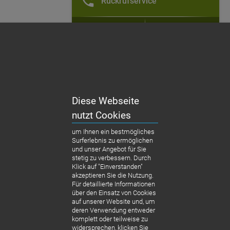
Rückrufservice
Kontakt
Email
* Tarif: normale Telefongeb. für einen Anruf nach
DE.
Diese Webseite
nutzt Cookies
um Ihnen ein bestmögliches
Surferlebnis zu ermöglichen
und unser Angebot für Sie
stetig zu verbessern. Durch
Klick auf "Einverstanden"
akzeptieren Sie die Nutzung.
Für detaillierte Informationen
über den Einsatz von Cookies
auf unserer Website und, um
deren Verwendung entweder
komplett oder teilweise zu
widersprechen, klicken Sie