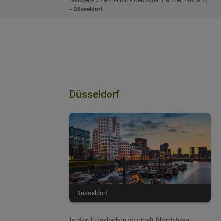
Startseite
»
Zahnklinik
»
Deutscher Partner Zahnarzt
»
Düsseldorf
Düsseldorf
Düsseldorf
In der Landeshauptstadt Nordrhein-