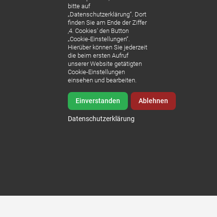
bitte auf
„Datenschutzerklärung“. Dort
finden Sie am Ende der Ziffer
‚4. Cookies‘ den Button
„Cookie-Einstellungen“.
Hierüber können Sie jederzeit
die beim ersten Aufruf
Video:
unserer Website getätigten
Cookie-Einstellungen
Sonnenklar
einsehen und bearbeiten.
TV
Interview
Einverstanden
Ablehnen
WDR-Reportage mit Doc Esser
Sonnenklar
Datenschutzerklärung
TV live vor
Sedlmeier Dental im Test – Kostengünstigere
Ort in
Behandlungen in Ungarn ebenbürtig mit
Budapest-
deutscher Zahnmedizin!
von Min. 13:09 bis Min. 22:30
Ein
Interview
Ansehen in WDR Mediathek
mit Frau Dr.
Sedlmeier.