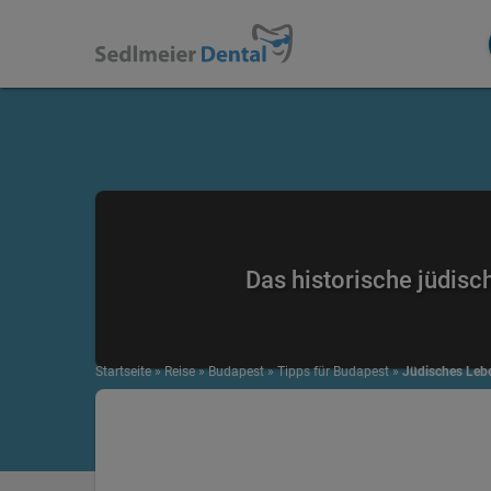
Das historische jüdisc
Startseite
»
Reise
»
Budapest
»
Tipps für Budapest
»
Jüdisches Leb