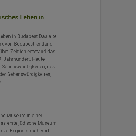
disches Leben in
Leben in Budapest Das alte
zirk von Budapest, entlang
hrt. Zeitlich entstand das
9. Jahrhundert. Heute
n Sehenswürdigkeiten, des
 der Sehenswürdigkeiten,
r.
che Museum in einer
 das erste jüdische Museum
on zu Beginn annähernd