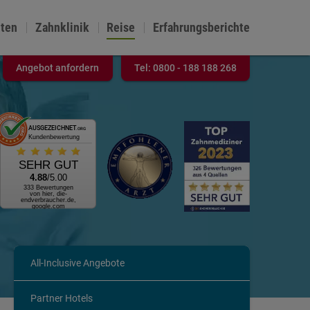
nten
Zahnklinik
Reise
Erfahrungsberichte
Angebot anfordern
Tel:
0800 - 188 188 268
AUSGEZEICHNET
.ORG
Kundenbewertung
SEHR GUT
4.88
/5.00
333 Bewertungen
von hier, die-
endverbraucher.de,
google.com
All-Inclusive Angebote
Partner Hotels