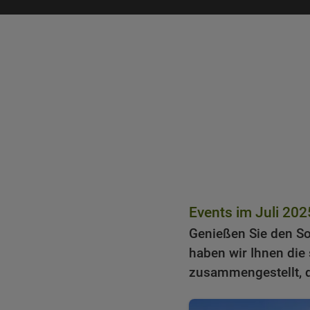
Startseite
»
Reise
»
Budapest
»
T
Events im Juli 202
Genießen Sie den S
haben wir Ihnen die
zusammengestellt, d