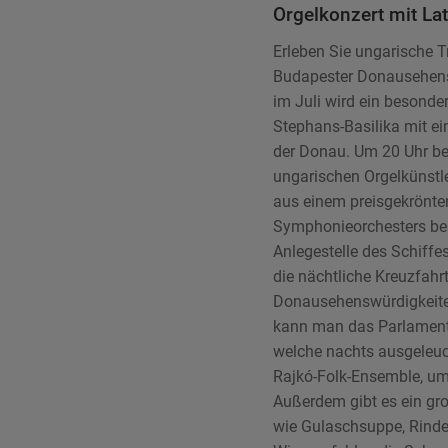
Orgelkonzert mit Lat
Erleben Sie ungarische T
Budapester Donausehens
im Juli wird ein besonder
Stephans-Basilika mit e
der Donau. Um 20 Uhr be
ungarischen Orgelkünstle
aus einem preisgekrönte
Symphonieorchesters bes
Anlegestelle des Schiffes
die nächtliche Kreuzfahr
Donausehenswürdigkeite
kann man das Parlament,
welche nachts ausgeleuch
Rajkó-Folk-Ensemble, um 
Außerdem gibt es ein gro
wie Gulaschsuppe, Rinde