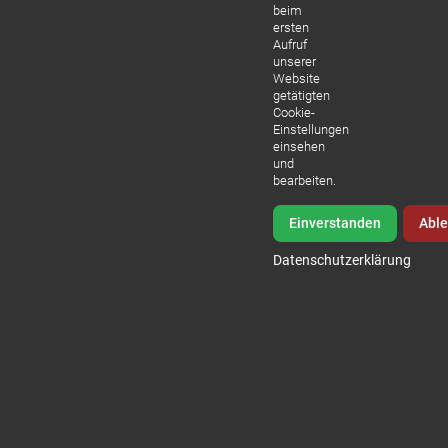
beim
ersten
Aufruf
unserer
Website
getätigten
Cookie-
Einstellungen
einsehen
und
bearbeiten.
Einverstanden
Abl
Datenschutzerklärung
WDR-Reportage mit Doc Esser
Sedlmeier Dental im Test – Kostengünstig
Behandlungen in Ungarn ebenbürtig mit d