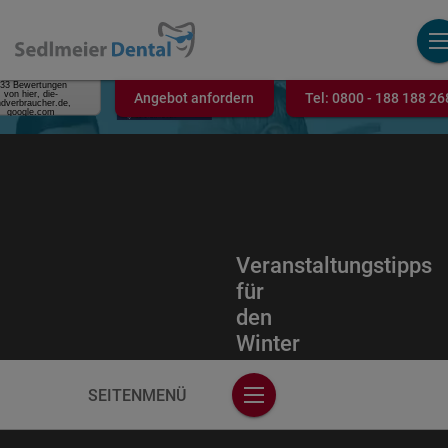
Kundenbewertung
EHR GUT
4.88
/5.00
333 Bewertungen
von hier, die-
Angebot anfordern
Tel:
0800 - 188 188 26
ndverbraucher.de,
google.com
Veranstaltungstipps
für
den
Winter
2020
SEITENMENÜ