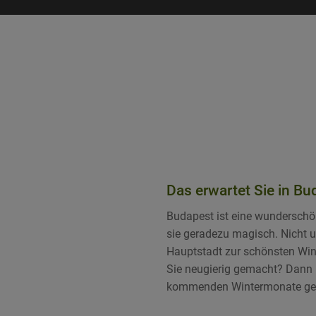
Startseite
»
Reise
»
Budapest
»
Tipps fü
Das erwartet Sie in B
Budapest ist eine wunderschön
sie geradezu magisch. Nicht 
Hauptstadt zur schönsten Win
Sie neugierig gemacht? Dann m
kommenden Wintermonate ge