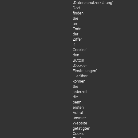
„Datenschutzerklärung“.
Dort
finden
Koste
Sie
am
Manfr
Ende
der
Behan
Ziffer
‚4.
Wurze
Cookies‘
2 Inla
den
Button
Zahnf
„Cookie-
Einstellungen“.
ME
Hierüber
können
Sie
jederzeit
die
beim
ersten
Aufruf
unserer
Website
getätigten
Cookie-