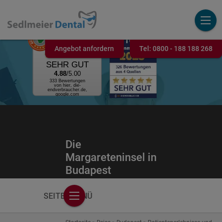
AUSGEZEICHNET
.ORG
Kundenbewertung
Angebot anfordern
Tel:
0800 - 188 188 268
SEHR GUT
4.88
/5.00
333 Bewertungen
von hier, die-
endverbraucher.de,
google.com
Die
Margareteninsel in
Budapest
SEITENMENÜ