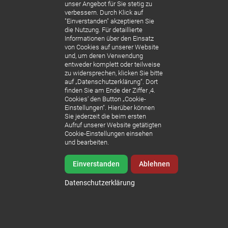
unser Angebot für Sie stetig zu
verbessern. Durch Klick auf
"Einverstanden" akzeptieren Sie
die Nutzung. Für detaillierte
Informationen über den Einsatz
von Cookies auf unserer Website
und, um deren Verwendung
entweder komplett oder teilweise
zu widersprechen, klicken Sie bitte
auf „Datenschutzerklärung“. Dort
finden Sie am Ende der Ziffer ‚4.
Cookies‘ den Button „Cookie-
Einstellungen“. Hierüber können
Sie jederzeit die beim ersten
Aufruf unserer Website getätigten
Cookie-Einstellungen einsehen
und bearbeiten.
Einverstanden
Ablehnen
WDR-Reportage mit Doc Esser
Datenschutzerklärung
Sedlmeier Dental im Test – Kostengünstigere
Behandlungen in Ungarn ebenbürtig mit
deutscher Zahnmedizin!
Der Zahn-
von Min. 13:09 bis Min. 22:30