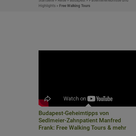
Startseite
»
Reise
»
Budapest
»
Patientenerlebnisse und
Highlights
»
Free Walking Tours
Budapest-Geheimtipps von
Sedlmeier-Zahnpatient Manfred
Frank: Free Walking Tours & mehr