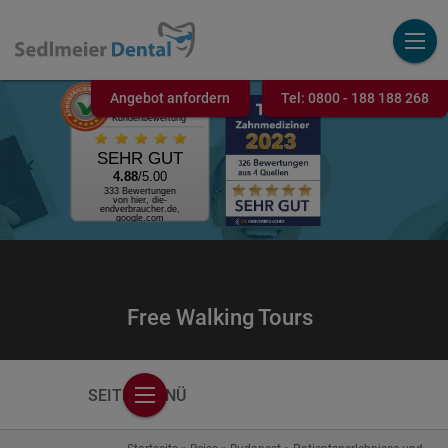
Angebot anfordern
Tel:
0800 - 188 188 268
AUSGEZEICHNET
.ORG
Kundenbewertung
SEHR GUT
4.88
/5.00
333 Bewertungen
von hier, die-
endverbraucher.de,
google.com
Free Walking Tours
SEITENMENÜ