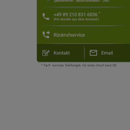
(gebührenfrei - deutschlandweit - 24h)
*
+49 89 210 831 6036
(Für Anrufer aus dem Ausland:)
Rückrufservice
Kontakt
Email
* Tarif: normale Telefongeb. für einen Anruf nach DE.