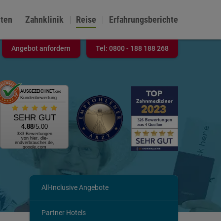
nten
Zahnklinik
Reise
Erfahrungsberichte
Angebot anfordern
Tel:
0800 - 188 188 268
AUSGEZEICHNET
.ORG
Kundenbewertung
SEHR GUT
4.88
/5.00
333 Bewertungen
von hier, die-
endverbraucher.de,
google.com
All-Inclusive Angebote
Partner Hotels