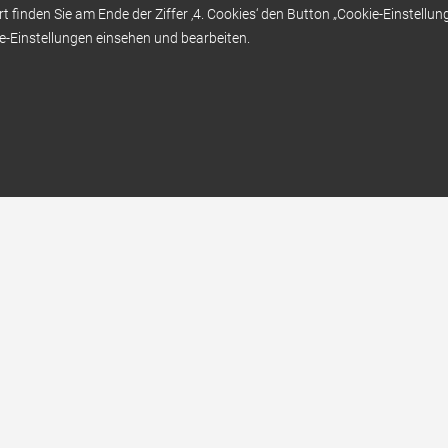
rt finden Sie am Ende der Ziffer ‚4. Cookies‘ den Button „Cookie-Einstellun
Sedlmeier Dental im Test – Kosteng
e-Einstellungen einsehen und bearbeiten.
Behandlungen in Ungarn ebenbürtig
deutscher Zahnmedizin!
von Min. 13:09 bis Min. 22:30
Ansehen in WDR Mediathek
Kontakt
Be
0800 - 188 188 268
(gebührenfrei)