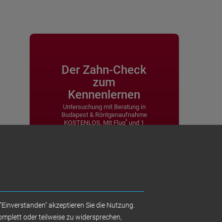
Der Zahn-Check
zum
Kennenlernen
Untersuchung mit Beratung in
Budapest & Röntgenaufnahme
²
KOSTENLOS. Mit Flug
und 1
Übernachtung inkl. Frühstück in
einem 4-Sterne Hotel: 249,-
¹
Euro
Unters. in Budapest mit Röntgenbild
KOSTENLOS
Reisepaket „Zahn-Check“: Das
²
Kennenlernangebot für 249,-Euro
¹
inklusive Flug
und Übernachtung
"Einverstanden" akzeptieren Sie die Nutzung.
mit Frühstück im 4* Hotel
mplett oder teilweise zu widersprechen,
Untersuchungszentren Deutschland