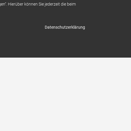
gen“. Hierüber können Sie jederzeit die beim
ünstigere
MEHR ERFAHREN
 mit
Datenschutzerklärung
suche uns auch auf: