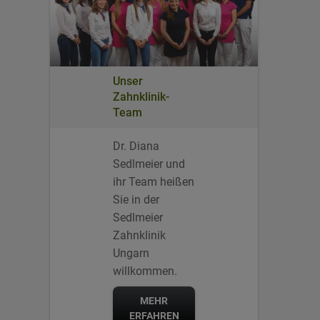
Unser
Zahnklinik-
Team
Dr. Diana
Sedlmeier und
ihr Team heißen
Sie in der
Sedlmeier
Zahnklinik
Ungarn
willkommen.
MEHR
ERFAHREN