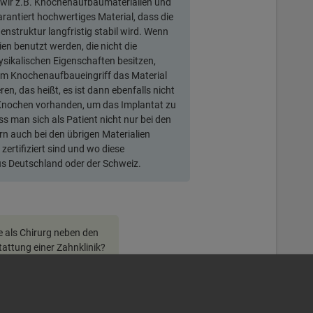
ir z.B. Knochenaufbaumaterialien und
rantiert hochwertiges Material, dass die
nstruktur langfristig stabil wird. Wenn
ien benutzt werden, die nicht die
sikalischen Eigenschaften besitzen,
em Knochenaufbaueingriff das Material
eren, das heißt, es ist dann ebenfalls nicht
Knochen vorhanden, um das Implantat zu
s man sich als Patient nicht nur bei den
n auch bei den übrigen Materialien
 zertifiziert sind und wo diese
s Deutschland oder der Schweiz.
ie als Chirurg neben den
tattung einer Zahnklinik?
, nicht nur das Material ist wichtig,
chnologien, mit denen sich das Risiko