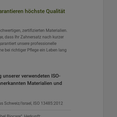
garantieren höchste Qualität
hwertigen, zertifizierten Materialien.
e, dass Ihr Zahnersatz nach kurzer
rantiert unsere professionelle
 bei richtiger Pflege ein Leben lang
g unserer verwendeten ISO-
l anerkannten Materialien und
us Schweiz/Israel, ISO 13485:2012
el Biocare“, Herkunft: