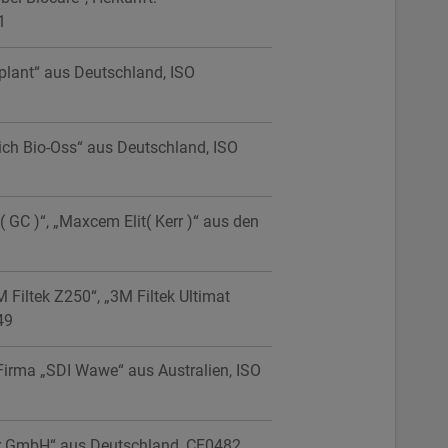
1
lant“ aus Deutschland, ISO
ich Bio-Oss“ aus Deutschland, ISO
( GC )“, „Maxcem Elit( Kerr )“ aus den
 Filtek Z250“, „3M Filtek Ultimat
49
 Firma „SDI Wawe“ aus Australien, ISO
er GmbH“ aus Deutschland, CE0482