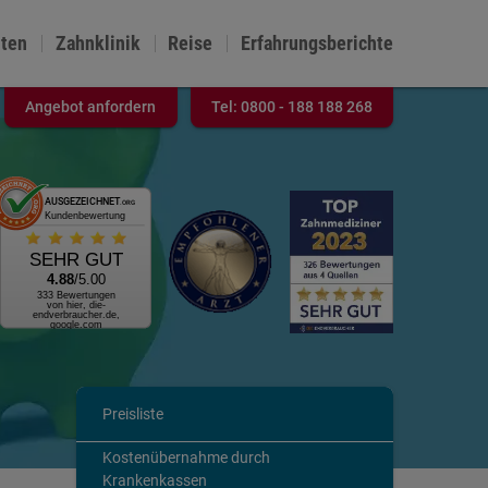
nten
Zahnklinik
Reise
Erfahrungsberichte
Angebot anfordern
Tel:
0800 - 188 188 268
AUSGEZEICHNET
.ORG
Kundenbewertung
SEHR GUT
4.88
/5.00
333 Bewertungen
von hier, die-
endverbraucher.de,
google.com
Preisliste
Kostenübernahme durch
Krankenkassen