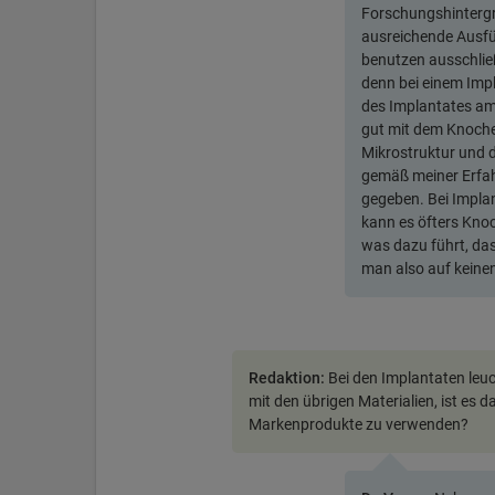
Forschungshintergr
ausreichende Ausfüh
benutzen ausschließ
denn bei einem Impl
des Implantates am
gut mit dem Knochen
Mikrostruktur und d
gemäß meiner Erfa
gegeben. Bei Impla
kann es öfters Kno
was dazu führt, das
man also auf keinen
Redaktion:
Bei den Implantaten leuc
mit den übrigen Materialien, ist es d
Markenprodukte zu verwenden?