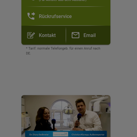
Rückrufservice
Kontakt
Email
* Tarif: normale Telefongeb. für einen Anruf nach
DE.