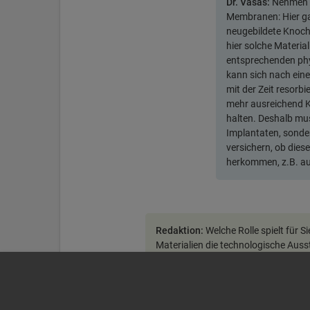
Dr. Vasas:
Nehmen w
Membranen: Hier ga
neugebildete Knoche
hier solche Material
entsprechenden phy
kann sich nach ein
mit der Zeit resorbi
mehr ausreichend 
halten. Deshalb mus
Implantaten, sonder
versichern, ob diese
herkommen, z.B. au
Redaktion:
Welche Rolle spielt für S
Materialien die technologische Auss
Dr. Vasas:
Es stimmt
sondern moderne Te