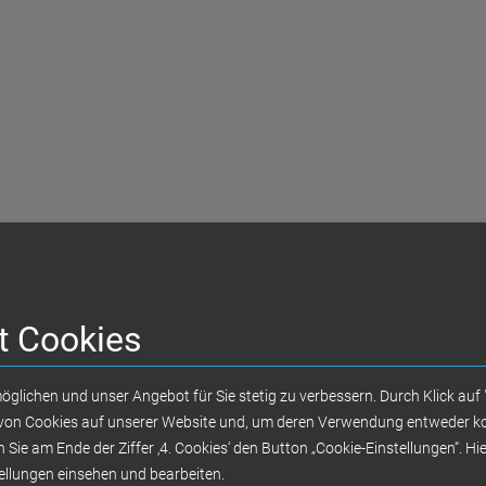
t Cookies
WDR-Reportage mit Doc Esser
glichen und unser Angebot für Sie stetig zu verbessern. Durch Klick auf 
z von Cookies auf unserer Website und, um deren Verwendung entweder kom
n Sie am Ende der Ziffer ‚4. Cookies‘ den Button „Cookie-Einstellungen“. Hi
Sedlmeier Dental im Test – Kosteng
ellungen einsehen und bearbeiten.
Behandlungen in Ungarn ebenbürtig