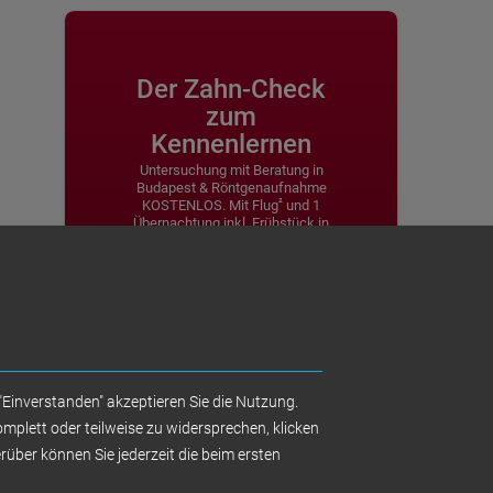
Der Zahn-Check
zum
Kennenlernen
Untersuchung mit Beratung in
Budapest & Röntgenaufnahme
²
KOSTENLOS. Mit Flug
und 1
Übernachtung inkl. Frühstück in
¹
einem 4-Sterne Hotel: 249,-Euro
Unters. in Budapest mit Röntgenbild
KOSTENLOS
Reisepaket „Zahn-Check“: Das
²
Kennenlernangebot für 249,-Euro
¹
inklusive Flug
und Übernachtung mit
Frühstück im 4* Hotel
"Einverstanden" akzeptieren Sie die Nutzung.
Untersuchungszentren Deutschland
plett oder teilweise zu widersprechen, klicken
MEHR ERFAHREN
erüber können Sie jederzeit die beim ersten
ünstigere
 mit