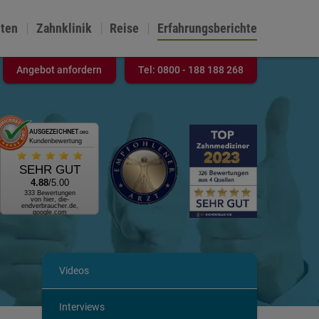
nten
Zahnklinik
Reise
Erfahrungsberichte
Angebot anfordern
Tel:
0800 - 188 188 268
AUSGEZEICHNET
.ORG
Kundenbewertung
SEHR GUT
4.88
/5.00
333 Bewertungen
von hier, die-
endverbraucher.de,
google.com
Videos
Interviews